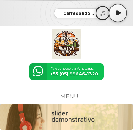
Carregando...
Fale conosco via Whatsapp:
+55 (85) 99646-1320
MENU